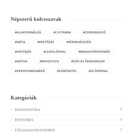
Népszerű kulcsszavak
#ALAKFORMÁLÁS
#C-VITAMIN
#CSIPKEBOGYÓ
#DIÉTA
#FERTŐZÉS
#FÉRFIEGÉSZSÉG
#HÁTFÁJÁS
#LEAKILÓKKAL
#MAGASVÉRNYOMÁS
#NÁTHA
#PROSZTATA
#SZÍV-ÉS ÉRRENDSZER
#VÉRNYOMÁSMÉRŐ
#ZSÍRÉGETÉS
#ÜLŐPÁRNA
Kategóriák
3
DIAGNOSZTIKA
5
ÉPTESTBEN
1
ÉTELEDAGYÓGYSZERED