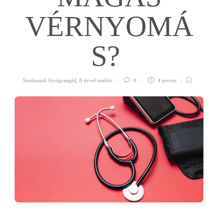
VÉRNYOMÁ
S?
Szerkesztő Gyógysegéd
,
8 évvel ezelőtt
0
4 perces