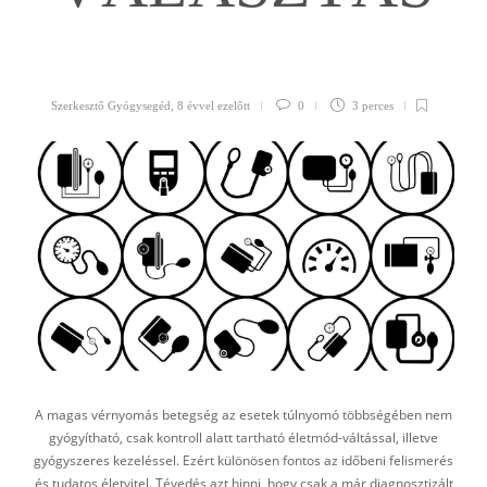
Szerkesztő Gyógysegéd
,
8 évvel ezelőtt
0
3 perces
A magas vérnyomás betegség az esetek túlnyomó többségében nem
gyógyítható, csak kontroll alatt tartható életmód-váltással, illetve
gyógyszeres kezeléssel. Ezért különösen fontos az időbeni felismerés
és tudatos életvitel. Tévedés azt hinni, hogy csak a már diagnosztizált