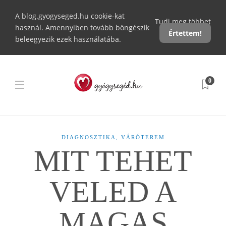
A blog.gyogyseged.hu cookie-kat
Tudj meg többet
használ. Amennyiben tovább böngészik
Értettem!
beleegyezik ezek használatába.
0
DIAGNOSZTIKA
,
VÁRÓTEREM
MIT TEHET
VELED A
MAGAS